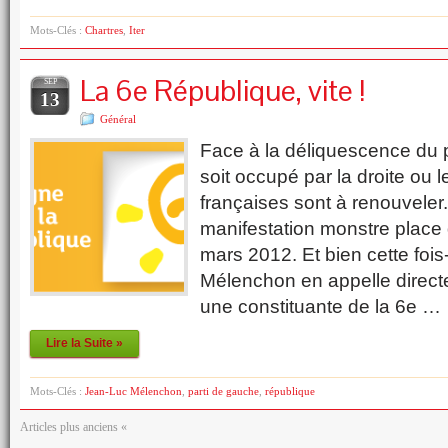
Mots-Clés :
Chartres
,
Iter
La 6e République, vite !
SEP
13
Général
Face à la déliquescence du p
soit occupé par la droite ou le
françaises sont à renouveler
manifestation monstre place 
mars 2012. Et bien cette fois
Mélenchon en appelle direc
une constituante de la 6e …
Lire la Suite »
Mots-Clés :
Jean-Luc Mélenchon
,
parti de gauche
,
république
Articles plus anciens «