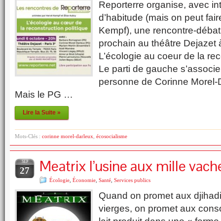
Reporterre organise, avec i
d’habitude (mais on peut fai
Kempf), une rencontre-débat 
prochain au théâtre Dejazet à 
L’écologie au coeur de la rec
Le parti de gauche s’associe
personne de Corinne Morel-Dar
Mais le PG …
Lire la Suite »
Mots-Clés :
corinne morel-darleux
,
écosocialisme
Meatrix l’usine aux mille vach
SEP
27
Écologie
,
Économie
,
Santé
,
Services publics
Quand on promet aux djihadi
vierges, on promet aux con