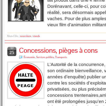
lait produit dans une « ferme
Dorénavant, celle-ci, pour col
réalité, sera désormais appe
vaches. Pour de plus amples 
vieux film d’animation militant
Mots-Clés :
nourriture
,
viande
Concessions, pièges à cons
SEP
25
Économie
,
Services publics
,
Transports
L’Autorité de la concurrence,
son ordinaire bienveillance, v
années d’enquête) publier un 
contre les sociétés d’exploit
privatisées, ou plus précisém
concessions trentenaires,arr
ont été prolongées jusqu’en 