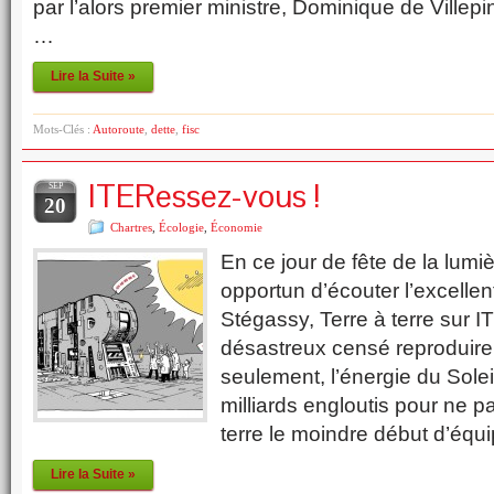
par l’alors premier ministre, Dominique de Villepin
…
Lire la Suite »
Mots-Clés :
Autoroute
,
dette
,
fisc
ITERessez-vous !
SEP
20
Chartres
,
Écologie
,
Économie
En ce jour de fête de la lumiè
opportun d’écouter l’excelle
Stégassy, Terre à terre sur I
désastreux censé reproduire,
seulement, l’énergie du Soleil
milliards engloutis pour ne p
terre le moindre début d’équ
Lire la Suite »