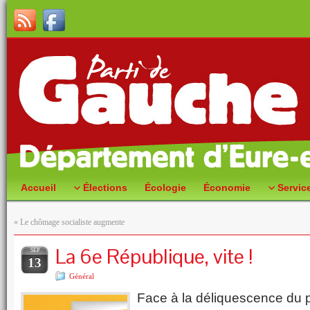
Accueil
Élections
Écologie
Économie
Servic
«
Le chômage socialiste augmente
La 6e République, vite !
SEP
13
Général
Face à la déliquescence du po