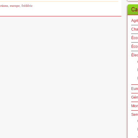
ctions
,
europe
,
frédéric
Ca
Agri
Cha
Éco
Éco
Éle
Eur
Gén
Mo
Ser