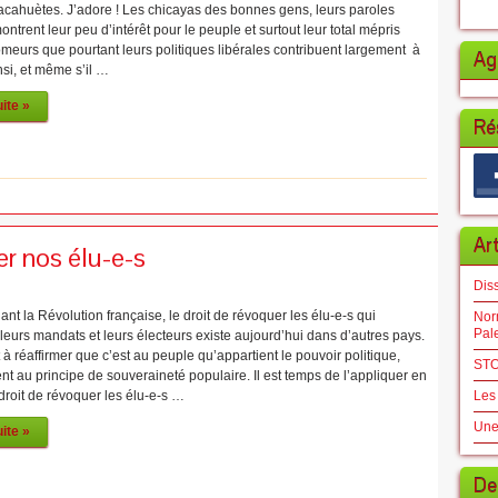
acahuètes. J’adore ! Les chicayas des bonnes gens, leurs paroles
montrent leur peu d’intérêt pour le peuple et surtout leur total mépris
meurs que pourtant leurs politiques libérales contribuent largement à
Ag
nsi, et même s’il …
uite »
Ré
Ar
r nos élu-e-s
Dis
t la Révolution française, le droit de révoquer les élu-e-s qui
Norm
Pal
 leurs mandats et leurs électeurs existe aujourd’hui dans d’autres pays.
 à réaffirmer que c’est au peuple qu’appartient le pouvoir politique,
STO
 au principe de souveraineté populaire. Il est temps de l’appliquer en
droit de révoquer les élu-e-s …
Les
Une
uite »
De