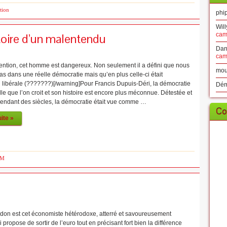
tion
phip
Will
toire d’un malentendu
cam
Dan
cam
tention, cet homme est dangereux. Non seulement il a défini que nous
mou
as dans une réelle démocratie mais qu’en plus celle-ci était
n libérale (???????)[/warning]Pour Francis Dupuis-Déri, la démocratie
Dé
lle que l’on croit et son histoire est encore plus méconnue. Détestée et
 pendant des siècles, la démocratie était vue comme …
Co
uite »
AM
rdon est cet économiste hétérodoxe, atterré et savoureusement
i propose de sortir de l’euro tout en précisant fort bien la différence