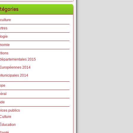
tégories
culture
rtres
logie
nomie
ctions
départementales 2015
Européennes 2014
Municipales 2014
ope
éral
nde
vices publics
Culture
Éducation
Santé