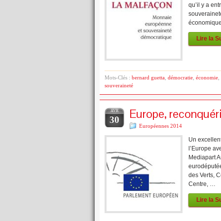
qu’il y a en
souverainet
économiques
Lire la S
Mots-Clés :
bernard guetta
,
démocratie
,
économie
,
souveraineté
Europe, reconquéri
AVR
30
Européennes 2014
Un excellen
l’Europe av
Mediapart A
eurodéputée
des Verts, C
Centre, …
Lire la S