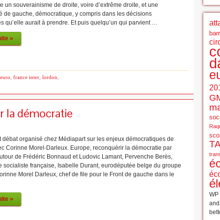
tre un souverainisme de droite, voire d’extrême droite, et une
é de gauche, démocratique, y compris dans les décisions
att
 qu’elle aurait à prendre. Et puis quelqu’un qui parvient …
bar
uite »
cir
c
d
e
euro
,
france inter
,
lordon
,
20
G
ma
r la démocratie
soci
Raqu
sco
t débat organisé chez Médiapart sur les enjeux démocratiques de
T
ec Corinne Morel-Darleux. Europe, reconquérir la démocratie par
tran
utour de Frédéric Bonnaud et Ludovic Lamant, Pervenche Berès,
é
 socialiste française, Isabelle Durant, eurodéputée belge du groupe
éc
orinne Morel Darleux, chef de file pour le Front de gauche dans le
él
WP 
uite »
an
bett