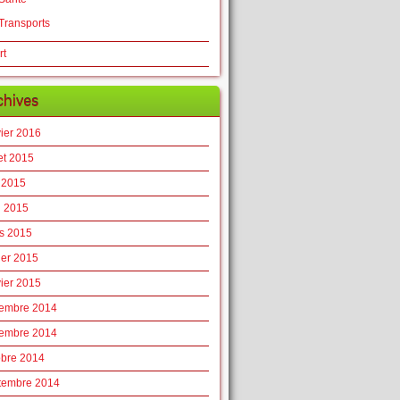
Transports
rt
chives
vier 2016
let 2015
 2015
l 2015
s 2015
ier 2015
vier 2015
embre 2014
embre 2014
obre 2014
tembre 2014