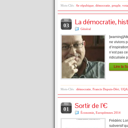
Mots-Clés :
6e répubique
,
démocratie
,
peuple
,
vota
La démocratie, his
MAI
03
Général
[warning]At
ne vivions p
d’inspiratio
n’est pas ce
ridiculisée
Lire la S
Mots-Clés :
démocratie
,
Francis Dupuis-Déri
,
UQ
Sortir de l’€
MAI
01
Économie
,
Européennes 2014
Frédéric Lo
subversif qu