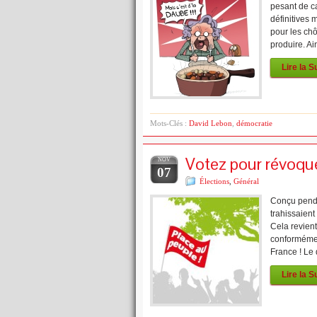
pesant de c
définitives 
pour les chô
produire. Ai
Lire la S
Mots-Clés :
David Lebon
,
démocratie
Votez pour révoque
NOV
07
Élections
,
Général
Conçu pendan
trahissaient
Cela revient
conformément
France ! Le 
Lire la S