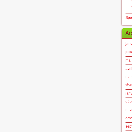
Spo
Ar
jan
juil
mai
avri
mar
févr
jan
déc
nov
oct
sep