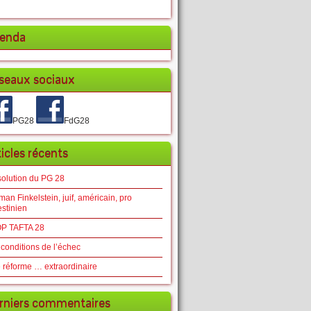
enda
seaux sociaux
PG28
FdG28
ticles récents
solution du PG 28
an Finkelstein, juif, américain, pro
estinien
P TAFTA 28
 conditions de l’échec
 réforme … extraordinaire
rniers commentaires