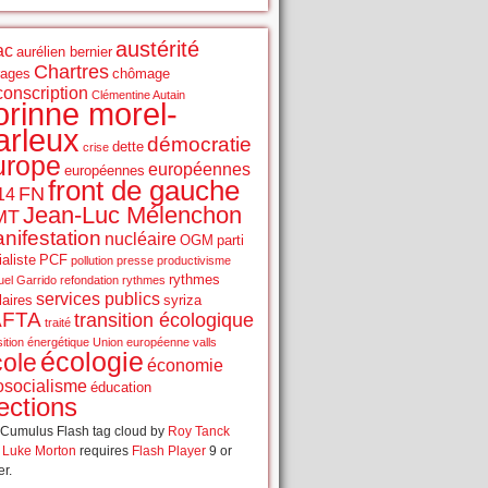
austérité
ac
aurélien bernier
Chartres
rages
chômage
conscription
Clémentine Autain
orinne morel-
arleux
démocratie
dette
crise
urope
européennes
européennes
front de gauche
FN
14
Jean-Luc Mélenchon
MT
nifestation
nucléaire
OGM
parti
aliste
PCF
pollution
presse
productivisme
rythmes
el Garrido
refondation
rythmes
services publics
laires
syriza
AFTA
transition écologique
traité
sition énergétique
Union européenne
valls
écologie
cole
économie
osocialisme
éducation
ections
Cumulus Flash tag cloud by
Roy Tanck
d
Luke Morton
requires
Flash Player
9 or
er.