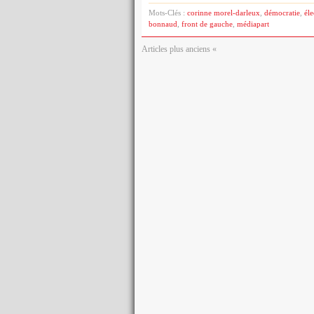
Mots-Clés :
corinne morel-darleux
,
démocratie
,
éle
bonnaud
,
front de gauche
,
médiapart
Articles plus anciens «