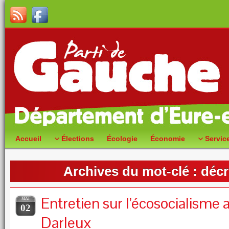
Accueil
Élections
Écologie
Économie
Servic
Archives du mot-clé :
décr
Entretien sur l’écosocialisme 
MAI
02
Darleux