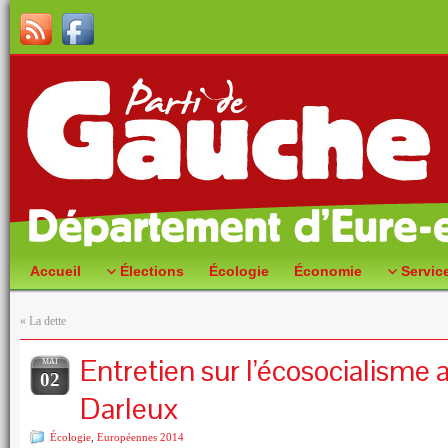
Accueil
Élections
Écologie
Économie
Servic
«
La dette
Entretien sur l’écosocialisme 
MAI
02
Darleux
Écologie
,
Européennes 2014