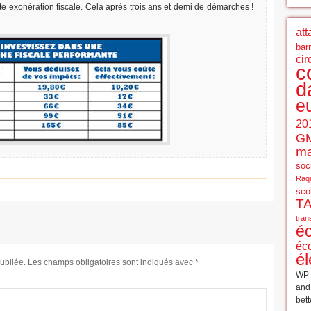
ute exonération fiscale. Cela après trois ans et demi de démarches !
att
bar
cir
c
d
e
20
G
ma
soci
Raqu
sco
T
tran
é
éc
él
ubliée.
Les champs obligatoires sont indiqués avec
*
WP 
an
bett