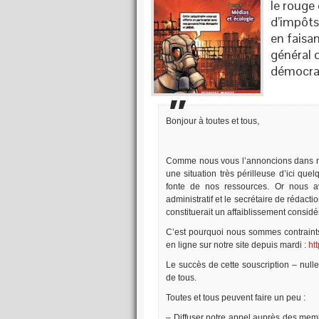
le rouge
d’impôts
en faisan
général 
démocra
Bonjour à toutes et tous,
Comme nous vous l’annoncions dans n
une situation très périlleuse d’ici que
fonte de nos ressources. Or nous a
administratif et le secrétaire de rédact
constituerait un affaiblissement considé
C’est pourquoi nous sommes contraint
en ligne sur notre site depuis mardi :
ht
Le succès de cette souscription – null
de tous.
Toutes et tous peuvent faire un peu :
– Diffuser notre appel auprès des membr