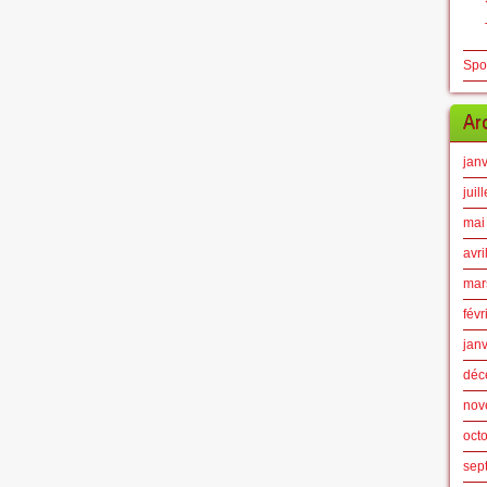
Spo
Ar
jan
juil
mai
avri
mar
févr
jan
déc
nov
oct
sep