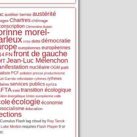
austérité
ac
aurélien bernier
Chartres
rages
chômage
conscription
Clémentine Autain
orinne morel-
arleux
démocratie
dette
crise
urope
européennes
européennes
front de gauche
FN
14
Jean-Luc Mélenchon
MT
nifestation
nucléaire
OGM
parti
aliste
PCF
pollution
presse
productivisme
rythmes
el Garrido
refondation
rythmes
services publics
laires
syriza
AFTA
transition écologique
traité
sition énergétique
Union européenne
valls
écologie
cole
économie
osocialisme
éducation
ections
Cumulus Flash tag cloud by
Roy Tanck
d
Luke Morton
requires
Flash Player
9 or
er.