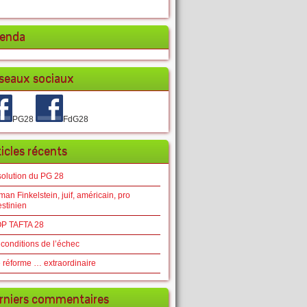
enda
seaux sociaux
PG28
FdG28
ticles récents
solution du PG 28
an Finkelstein, juif, américain, pro
estinien
P TAFTA 28
 conditions de l’échec
 réforme … extraordinaire
rniers commentaires