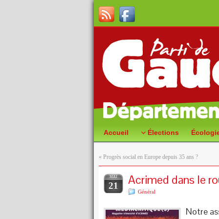
Accueil
Élections
Écologi
«
Progrès social en Europe depuis 35 ans ?
Acrimed dans le r
MAI
21
Général
Notre as