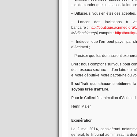
– et demander que cette association, ce 
– Diffuser, si vous en êtes des adeptes,
– Lancer des invitations à vis
bancaire :
http://boutique.acrimed.org/
Médiacritique(s)
compris :
http://boutiq
– Indiquer que l’on peut payer par chè
d’Acrimed ;
– Préciser que les dons seront exonéré
Bref : nous comptons sur vous pour con
des réseaux sociaux… d’en faire de même
e, votre député-e, votre patron-ne ou vo
Il suffirait que chacun-e obtienne 
soyons tirés d’affaire.
Pour le Collectif d’animation d’Acrimed
Henri Maler
Exonération
Le 2 mai 2014, considérant notamment 
général, le Tribunal administratif a déc