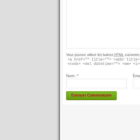
Vous pouvez utiliser les balises
HTML
suivantes 
<a href="" title=""> <abbr title=
<code> <del datetime=""> <em> <i>
Nom :
*
Ema