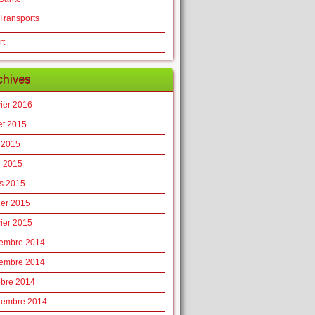
Transports
rt
chives
vier 2016
let 2015
 2015
l 2015
s 2015
ier 2015
vier 2015
embre 2014
embre 2014
obre 2014
tembre 2014