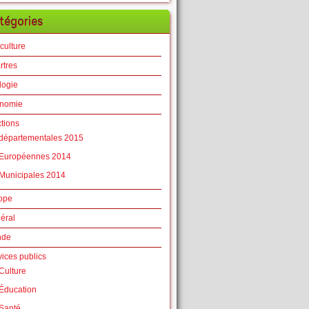
tégories
culture
rtres
logie
nomie
ctions
départementales 2015
Européennes 2014
Municipales 2014
ope
éral
nde
vices publics
Culture
Éducation
Santé