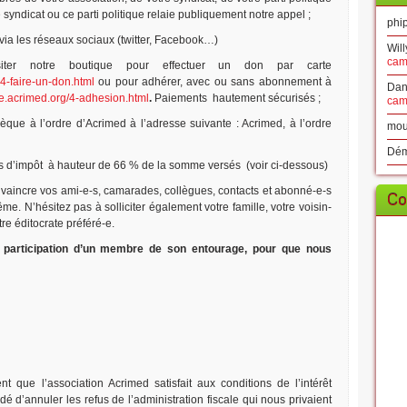
syndicat ou ce parti politique relaie publiquement notre appel ;
phip
 via les réseaux sociaux (twitter, Facebook…)
Will
cam
iter notre boutique pour effectuer un don par carte
14-faire-un-don.html
ou pour adhérer, avec ou sans abonnement à
Dan
ue.acrimed.org/4-adhesion.html
.
Paiements hautement sécurisés ;
cam
que à l’ordre d’Acrimed à l’adresse suivante : Acrimed, à l’ordre
mou
Dé
s d’impôt à hauteur de 66 % de la somme versés (voir ci-dessous)
vaincre vos ami-e-s, camarades, collègues, contacts et abonné-e-s
Co
. N’hésitez pas à solliciter également votre famille, votre voisin-
tre éditocrate préféré-e.
la participation d’un membre de son entourage, pour que nous
que l’association Acrimed satisfait aux conditions de l’intérêt
idé d’annuler les refus de l’administration fiscale qui nous privaient