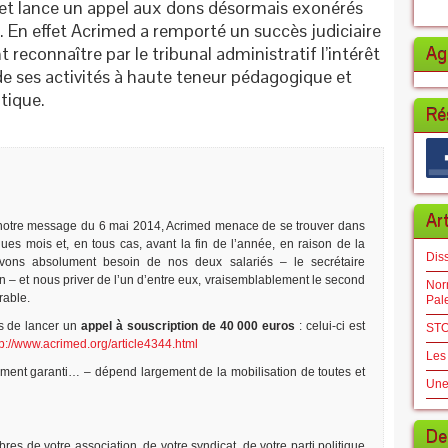
 et lance un appel aux dons désormais exonérés
. En effet Acrimed a remporté un succès judiciaire
t reconnaître par le tribunal administratif l’intérêt
Ag
de ses activités à haute teneur pédagogique et
tique.
Ré
Ar
otre message du 6 mai 2014, Acrimed menace de se trouver dans
lques mois et, en tous cas, avant la fin de l’année, en raison de la
Dis
vons absolument besoin de nos deux salariés – le secrétaire
ion – et nous priver de l’un d’entre eux, vraisemblablement le second
Norm
rable.
Pal
s de lancer un
appel à souscription de 40 000 euros
: celui-ci est
STO
tp://www.acrimed.org/article4344.html
Les
ement garanti… – dépend largement de la mobilisation de toutes et
Une
De
es de votre association, de votre syndicat, de votre parti politique