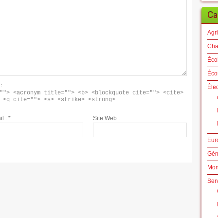
Ca
Agri
Cha
Éco
Éco
:
Éle
""> <acronym title=""> <b> <blockquote cite=""> <cite> 
 <q cite=""> <s> <strike> <strong> 
il :
*
Site Web :
Eur
Gén
Mo
Ser