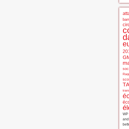
att
bar
cir
c
d
e
20
G
ma
soci
Raqu
sco
T
tran
é
éc
él
WP 
an
bett