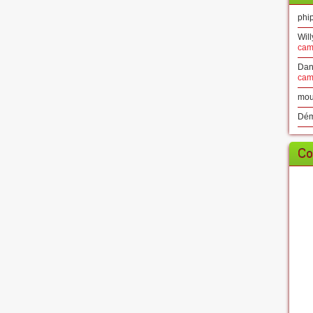
phip
Will
cam
Dan
cam
mou
Dé
Co