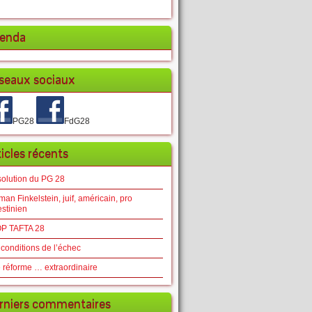
enda
seaux sociaux
PG28
FdG28
ticles récents
solution du PG 28
an Finkelstein, juif, américain, pro
estinien
P TAFTA 28
 conditions de l’échec
 réforme … extraordinaire
rniers commentaires