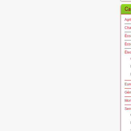
Ca
Agri
Cha
Éco
Éco
Éle
Eur
Gén
Mo
Ser