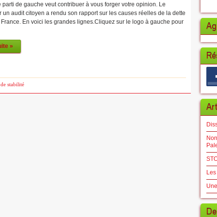
e parti de gauche veut contribuer à vous forger votre opinion. Le
ur un audit citoyen a rendu son rapport sur les causes réelles de la dette
France. En voici les grandes lignes.Cliquez sur le logo à gauche pour
Ag
uite »
Ré
de stabilité
Ar
Dis
Norm
Pal
STO
Les
Une
De