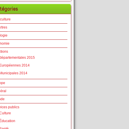
tégories
culture
rtres
logie
nomie
ctions
départementales 2015
Européennes 2014
Municipales 2014
ope
éral
nde
vices publics
Culture
Éducation
Santé