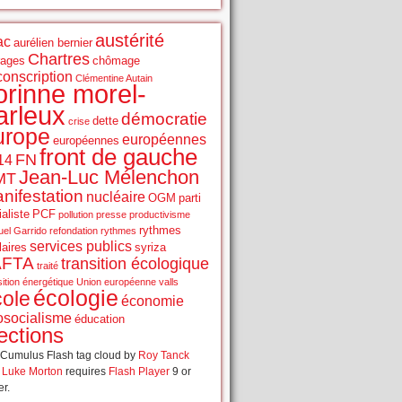
austérité
ac
aurélien bernier
Chartres
rages
chômage
conscription
Clémentine Autain
orinne morel-
arleux
démocratie
dette
crise
urope
européennes
européennes
front de gauche
FN
14
Jean-Luc Mélenchon
MT
nifestation
nucléaire
OGM
parti
aliste
PCF
pollution
presse
productivisme
rythmes
el Garrido
refondation
rythmes
services publics
laires
syriza
AFTA
transition écologique
traité
sition énergétique
Union européenne
valls
écologie
cole
économie
osocialisme
éducation
ections
Cumulus Flash tag cloud by
Roy Tanck
d
Luke Morton
requires
Flash Player
9 or
er.