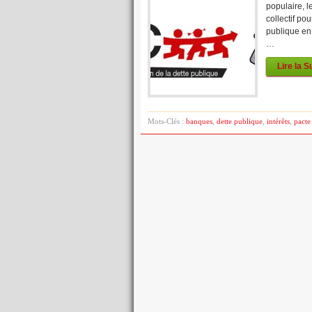
populaire, l
collectif po
publique en 
…
Lire la S
Mots-Clés :
banques
,
dette publique
,
intérêts
,
pacte 