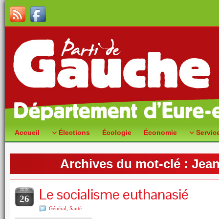
Accueil
Élections
Écologie
Économie
Servic
Archives du mot-clé :
Jean
Le socialisme euthanasié
JUIN
26
Général
,
Santé