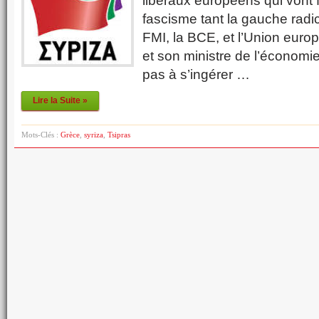
libéraux européens qui vont fi
fascisme tant la gauche radica
FMI, la BCE, et l’Union euro
et son ministre de l’économie
pas à s’ingérer …
Lire la Suite »
Mots-Clés :
Grèce
,
syriza
,
Tsipras