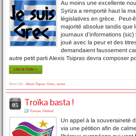
Au moins une excellente nouv
Syriza a remporté haut la mai
législatives en grèce. Peut-
majorité absolue tandis que l
journaux d’informations (sic) 
joué avec la peur et des titre
demandaient faussement ca
autre petit parti Alexis Tsipras devra composer 
Lire la Suite »
Mots-Clés :
Alexis Tsipras
,
Grèce
,
syriza
Troïka basta !
JAN
05
Europe
,
Général
Un appel à la souveraineté d
via une pétition afin de calm