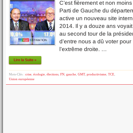
C’est fièrement et non moin
Parti de Gauche du départem
active un nouveau site interne
2014. Il y a douze ans voyait
au second tour de la préside
d’entre nous a dû voter pour 
l’extrême droite. …
Lire la Suite »
Mots-Clés :
crise
,
écologie
,
élections
,
FN
,
gauche
,
GMT
,
productivisme
,
TCE
,
Union européenne