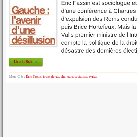
Éric Fassin est sociologue et
d’une conférence à Chartres s
d’expulsion des Roms condui
puis Brice Hortefeux. Mais 
Valls premier ministre de l’In
compte la politique de la droi
désastre des dernières éle
Lire la Suite »
Mots-Clés :
Éric Fassin
,
front de gauche
,
parti socialiste
,
syriza