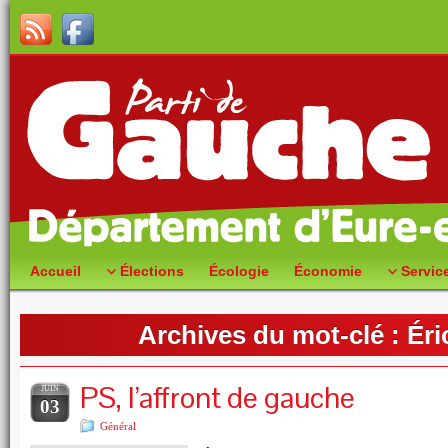
Accueil
Élections
Écologie
Économie
Servic
Archives du mot-clé :
Éri
PS, l’affront de gauche
JUIN
03
Général