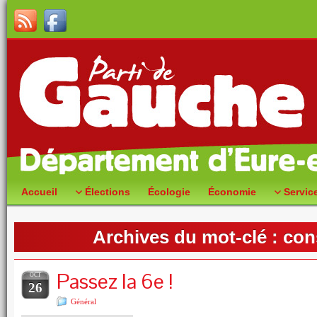
Accueil
Élections
Écologie
Économie
Servic
Archives du mot-clé :
con
Passez la 6e !
OCT
26
Général