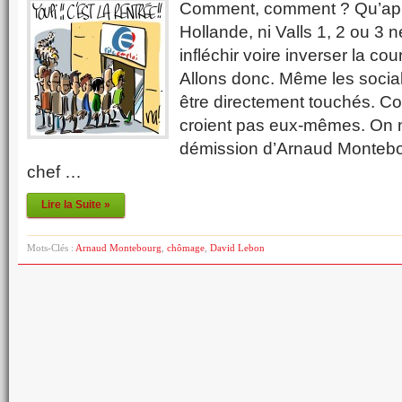
Comment, comment ? Qu’app
Hollande, ni Valls 1, 2 ou 3 
infléchir voire inverser la c
Allons donc. Même les soci
être directement touchés. Co
croient pas eux-mêmes. On n
démission d’Arnaud Montebo
chef …
Lire la Suite »
Mots-Clés :
Arnaud Montebourg
,
chômage
,
David Lebon