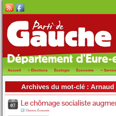
Accueil
Élections
Écologie
Économie
Servic
Archives du mot-clé :
Arnaud
Le chômage socialiste augme
SEP
07
Chartres
,
Économie