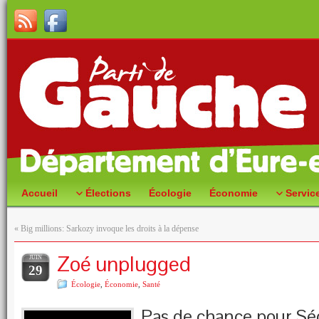
Accueil
Élections
Écologie
Économie
Servic
«
Big millions: Sarkozy invoque les droits à la dépense
Zoé unplugged
JUIN
29
Écologie
,
Économie
,
Santé
Pas de chance pour Sé