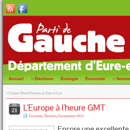
Accueil
Élections
Écologie
Économie
Servic
«
Corinne Morel-Darleux en Eure et Loir
L’Europe à l’heure GMT
MAI
21
Économie
,
Élections
,
Européennes 2014
Encore une excellente i