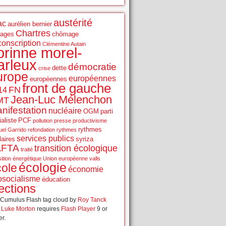
austérité
ac
aurélien bernier
Chartres
rages
chômage
conscription
Clémentine Autain
orinne morel-
arleux
démocratie
dette
crise
urope
européennes
européennes
front de gauche
FN
14
Jean-Luc Mélenchon
MT
nifestation
nucléaire
OGM
parti
aliste
PCF
pollution
presse
productivisme
rythmes
el Garrido
refondation
rythmes
services publics
laires
syriza
AFTA
transition écologique
traité
sition énergétique
Union européenne
valls
écologie
cole
économie
osocialisme
éducation
ections
Cumulus Flash tag cloud by
Roy Tanck
d
Luke Morton
requires
Flash Player
9 or
er.