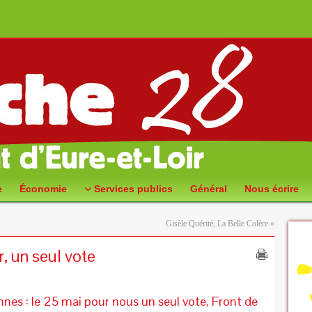
e
Économie
Services publics
Général
Nous écrire
Gisèle Quérité, La Belle Colère
»
, un seul vote
nes : le 25 mai pour nous un seul vote, Front de