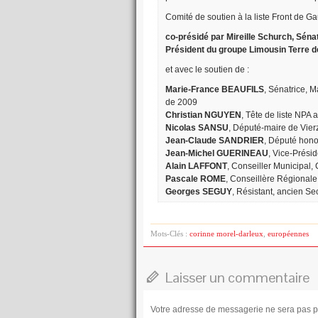
Comité de soutien à la liste Front de 
co-présidé par Mireille Schurch, Sénatr
Président du groupe Limousin Terre 
et avec le soutien de :
Marie-France BEAUFILS
, Sénatrice, 
de 2009
Christian NGUYEN
, Tête de liste NP
Nicolas SANSU
, Député-maire de Vier
Jean-Claude SANDRIER
, Député hono
Jean-Michel GUERINEAU
, Vice-Prési
Alain LAFFONT
, Conseiller Municipal,
Pascale ROME
, Conseillère Régional
Georges SEGUY
, Résistant, ancien Se
Mots-Clés :
corinne morel-darleux
,
européennes
Laisser un commentaire
Votre adresse de messagerie ne sera pas p