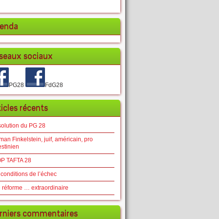
enda
seaux sociaux
PG28
FdG28
ticles récents
solution du PG 28
an Finkelstein, juif, américain, pro
estinien
P TAFTA 28
 conditions de l’échec
 réforme … extraordinaire
rniers commentaires