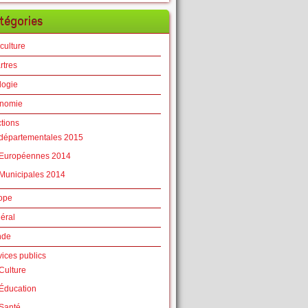
tégories
culture
rtres
logie
nomie
ctions
départementales 2015
Européennes 2014
Municipales 2014
ope
éral
nde
vices publics
Culture
Éducation
Santé