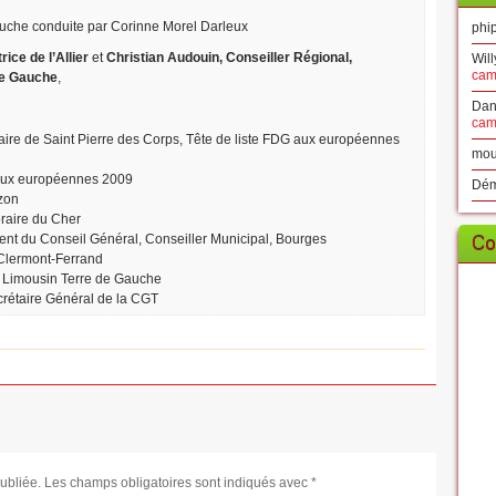
Gauche conduite par Corinne Morel Darleux
phip
ice de l’Allier
et
Christian Audouin, Conseiller Régional,
Will
cam
de Gauche
,
Dan
cam
Maire de Saint Pierre des Corps, Tête de liste FDG aux européennes
mou
A aux européennes 2009
Dé
zon
raire du Cher
Co
dent du Conseil Général, Conseiller Municipal, Bourges
 Clermont-Ferrand
e Limousin Terre de Gauche
crétaire Général de la CGT
ubliée.
Les champs obligatoires sont indiqués avec
*