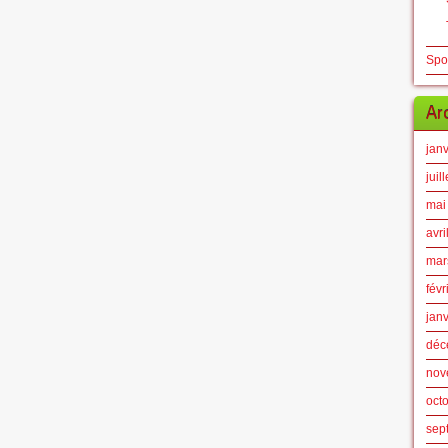
Spo
Ar
jan
juil
mai
avri
mar
févr
jan
déc
nov
oct
sep