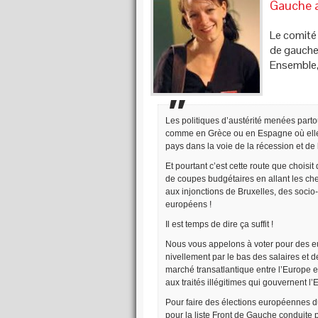
Gauche a
Le comité 
de gauche
Ensemble, 
Les politiques d’austérité menées part
comme en Grèce ou en Espagne où elles 
pays dans la voie de la récession et de 
Et pourtant c’est cette route que choisi
de coupes budgétaires en allant les che
aux injonctions de Bruxelles, des socio
européens !
Il est temps de dire ça suffit !
Nous vous appelons à voter pour des eu
nivellement par le bas des salaires et 
marché transatlantique entre l’Europe e
aux traités illégitimes qui gouvernent l’
Pour faire des élections européennes du
pour la liste Front de Gauche conduite 