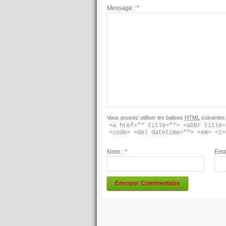
Message :
*
Vous pouvez utiliser les balises
HTML
suivantes 
<a href="" title=""> <abbr title=
<code> <del datetime=""> <em> <i>
Nom :
*
Ema