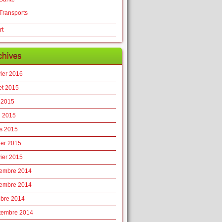
Transports
rt
chives
vier 2016
let 2015
 2015
l 2015
s 2015
ier 2015
vier 2015
embre 2014
embre 2014
obre 2014
tembre 2014