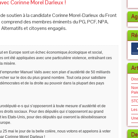
vec Corinne Morel Darleux !
de soutien à la candidate Corinne Morel-Darleux du Front
Ag
 comprend des membres éminents du PG, PCF, NPA,
Alternatifs et citoyens engagés.
Ré
out en Europe sont un échec économique,écologique et social,
ont été appliquées avec une particulière violence, entraînant ces
la misère.
Ar
t d’emprunter Manuel Valls avec son plan d’austérité de 50 milliards
rcher sur le dos du plus grand nombre. Tout cela pour satisfaire
Dis
-démocrates et de la droite au pouvoir dans la plupart des pays
Norm
Pal
STO
rodéputé-e-s qui s’opposeront à toute mesure d’austérité et de
Les
des droits sociaux. Pour des députés qui s’opposeront au grand
t les Etats-Unis, pour des députés qui oseront la désobéissance
Une
Europe.
 25 mai le jour de la belle colère, nous votons et appelons à voter
De
par Corinne Morel Darleux !