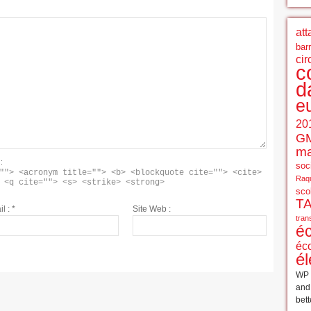
att
bar
cir
c
d
e
20
G
ma
:
soci
""> <acronym title=""> <b> <blockquote cite=""> <cite> 
Raqu
 <q cite=""> <s> <strike> <strong> 
sco
T
il :
*
Site Web :
tran
é
éc
él
WP 
an
bett