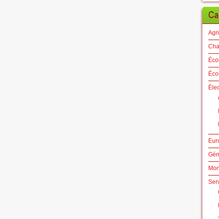
Ca
Agri
Cha
Éco
Éco
Éle
Eur
Gén
Mo
Ser