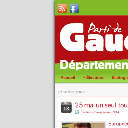
Accueil
Élections
Écologi
«
Arsenic et cyanure
25 mai un seul tour
MAI
18
Élections
,
Européennes 2014
Européen