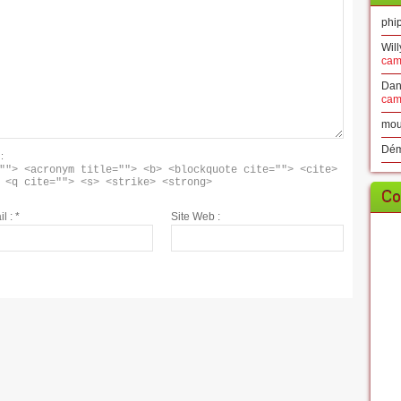
phip
Will
cam
Dan
cam
mou
Dé
:
""> <acronym title=""> <b> <blockquote cite=""> <cite> 
 <q cite=""> <s> <strike> <strong> 
Co
il :
*
Site Web :