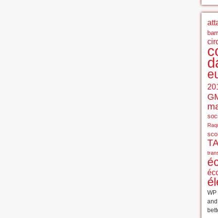
att
bar
cir
c
d
e
20
G
ma
soci
Raqu
sco
T
tran
é
éc
él
WP 
an
bett