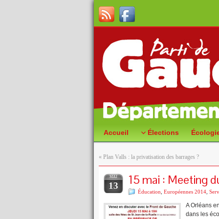
Accueil
Élections
Écologi
«
Plan Valls : la privatisation des barrages ?
15 mai : Meeting d
MAI
13
Éducation
,
Européennes 2014
,
Serv
A Orléans en
dans les éco