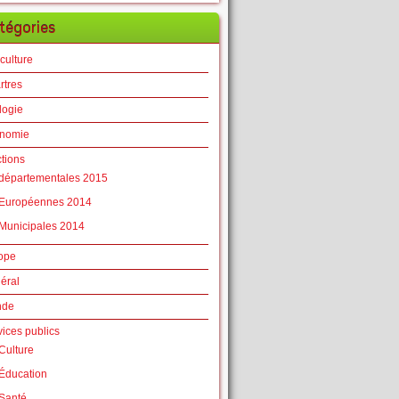
tégories
culture
rtres
logie
nomie
ctions
départementales 2015
Européennes 2014
Municipales 2014
ope
éral
nde
vices publics
Culture
Éducation
Santé