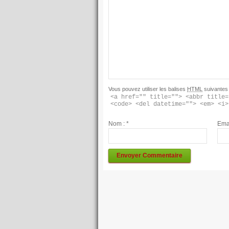
Vous pouvez utiliser les balises
HTML
suivantes 
<a href="" title=""> <abbr title=
<code> <del datetime=""> <em> <i>
Nom :
*
Ema