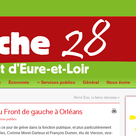
e
Économie
Services publics
Général
Nous écrire
Hervé Eon, ce héros méconnu
»
u Front de gauche à Orléans
ices publics
 ce jour de grève dans la fonction publique, et plus particulièrement
les, Corinne Morel-Darleux et François Dumon, élu de Vierzon, vice-