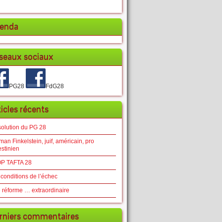
enda
seaux sociaux
PG28
FdG28
ticles récents
solution du PG 28
an Finkelstein, juif, américain, pro
estinien
P TAFTA 28
 conditions de l’échec
 réforme … extraordinaire
rniers commentaires