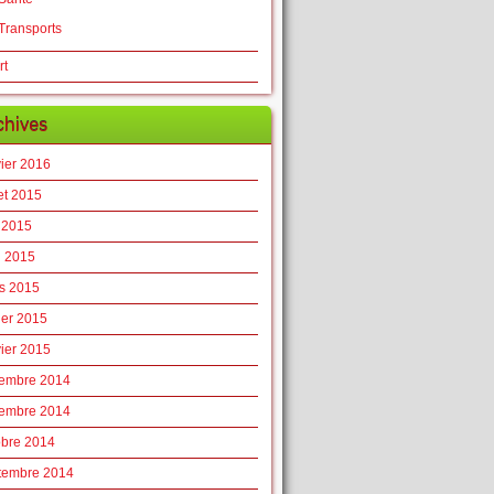
Transports
rt
chives
vier 2016
let 2015
 2015
l 2015
s 2015
ier 2015
vier 2015
embre 2014
embre 2014
obre 2014
tembre 2014