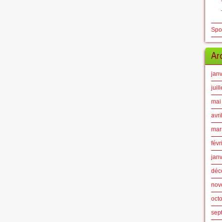
Spo
Ar
jan
juil
mai
avri
mar
févr
jan
déc
nov
oct
sep