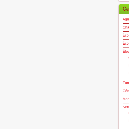
Ca
Agri
Cha
Éco
Éco
Éle
Eur
Gén
Mo
Ser