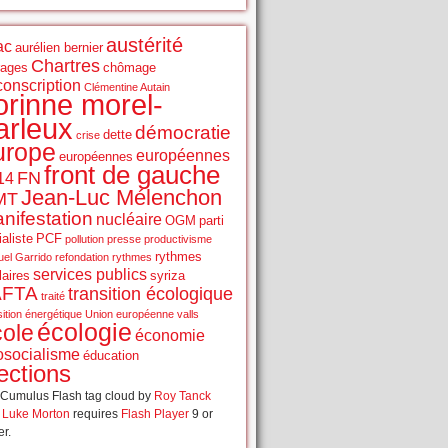
austérité
ac
aurélien bernier
Chartres
rages
chômage
conscription
Clémentine Autain
orinne morel-
arleux
démocratie
dette
crise
urope
européennes
européennes
front de gauche
FN
14
Jean-Luc Mélenchon
MT
nifestation
nucléaire
OGM
parti
aliste
PCF
pollution
presse
productivisme
rythmes
el Garrido
refondation
rythmes
services publics
laires
syriza
AFTA
transition écologique
traité
sition énergétique
Union européenne
valls
écologie
cole
économie
osocialisme
éducation
ections
Cumulus Flash tag cloud by
Roy Tanck
d
Luke Morton
requires
Flash Player
9 or
er.