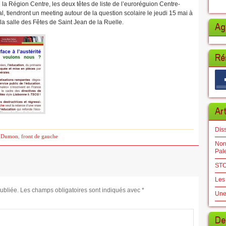
 la Région Centre, les deux têtes de liste de l’euroréguion Centre-
al, tiendront un meeting autour de la question scolaire le jeudi 15 mai à
la salle des Fêtes de Saint Jean de la Ruelle.
Ag
Ré
Ar
Dis
s Dumon
,
front de gauche
Norm
Pal
STO
Les
ubliée.
Les champs obligatoires sont indiqués avec
*
Une
De