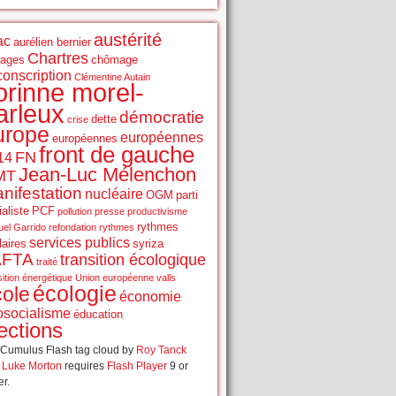
austérité
ac
aurélien bernier
Chartres
rages
chômage
conscription
Clémentine Autain
orinne morel-
arleux
démocratie
dette
crise
urope
européennes
européennes
front de gauche
FN
14
Jean-Luc Mélenchon
MT
nifestation
nucléaire
OGM
parti
aliste
PCF
pollution
presse
productivisme
rythmes
el Garrido
refondation
rythmes
services publics
laires
syriza
AFTA
transition écologique
traité
sition énergétique
Union européenne
valls
écologie
cole
économie
osocialisme
éducation
ections
Cumulus Flash tag cloud by
Roy Tanck
d
Luke Morton
requires
Flash Player
9 or
er.