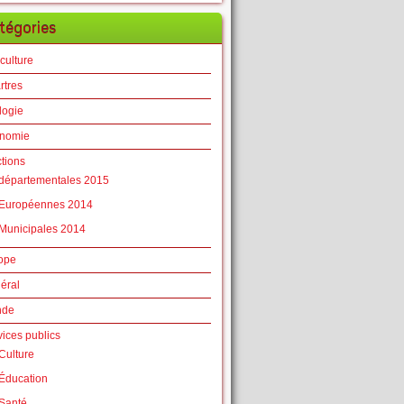
tégories
culture
rtres
logie
nomie
ctions
départementales 2015
Européennes 2014
Municipales 2014
ope
éral
nde
vices publics
Culture
Éducation
Santé