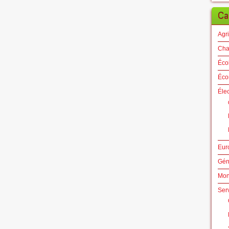
Ca
Agri
Cha
Éco
Éco
Éle
Eur
Gén
Mo
Ser