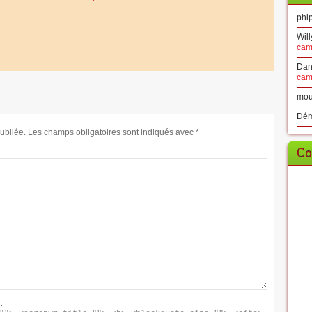
phip
Will
cam
Dan
cam
mou
Dé
ubliée.
Les champs obligatoires sont indiqués avec
*
Co
: