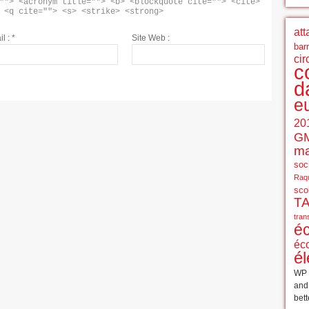
""> <acronym title=""> <b> <blockquote cite=""> <cite> 
 <q cite=""> <s> <strike> <strong> 
att
il :
*
Site Web :
bar
cir
c
d
e
20
G
ma
soci
Raqu
sco
T
tran
é
éc
él
WP 
an
bett