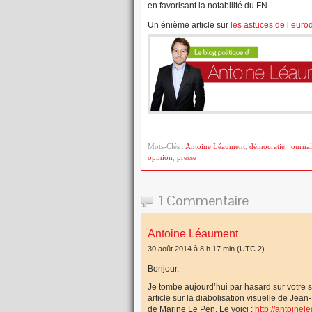
en favorisant la notabilité du FN.
Un énième article sur
les astuces de l’eur
Mots-Clés :
Antoine Léaument
,
démocratie
,
journal
opinion
,
presse
1 Commentaire
Antoine Léaument
30 août 2014 à 8 h 17 min
(UTC 2)
Bonjour,
Je tombe aujourd’hui par hasard sur votre sit
article sur la diabolisation visuelle de Je
de Marine Le Pen. Le voici :
http://antoine