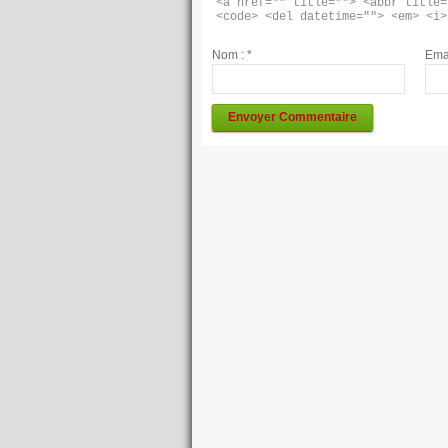
<a href="" title=""> <abbr title=
<code> <del datetime=""> <em> <i>
Nom :
*
Ema