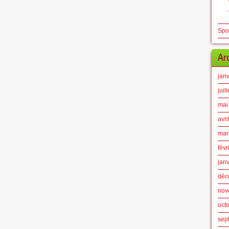
Spo
Ar
jan
juil
mai
avri
mar
févr
jan
déc
nov
oct
sep