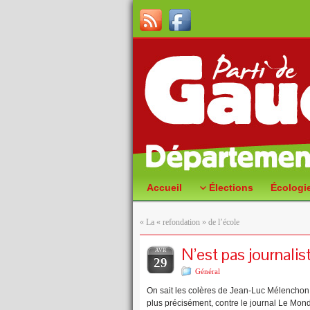
Accueil
Élections
Écologi
«
La « refondation » de l’école
N’est pas journalist
AVR
29
Général
On sait les colères de Jean-Luc Mélenchon co
plus précisément, contre le journal Le Mon