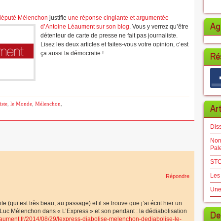
odéputé Mélenchon
justifie
une réponse cinglante et argumentée
Ag
d’Antoine Léaument sur son blog
. Vous y verrez qu’être
détenteur de carte de presse ne fait pas journaliste.
Lisez les deux articles et faites-vous votre opinion, c’est
ça aussi la démocratie !
Ré
iste
,
le Monde
,
Mélenchon
,
Ar
Dis
Norm
Pal
STO
Les
Répondre
Une
e (qui est très beau, au passage) et il se trouve que j’ai écrit hier un
an-Luc Mélenchon dans « L’Express » et son pendant : la dédiabolisation
De
leaument.fr/2014/08/29/lexpress-diabolise-melenchon-dediabolise-le-