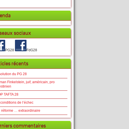
enda
seaux sociaux
PG28
FdG28
ticles récents
solution du PG 28
an Finkelstein, juif, américain, pro
estinien
P TAFTA 28
 conditions de l’échec
 réforme … extraordinaire
rniers commentaires