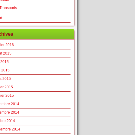
Transports
rt
chives
vier 2016
let 2015
 2015
l 2015
s 2015
ier 2015
vier 2015
embre 2014
embre 2014
obre 2014
tembre 2014