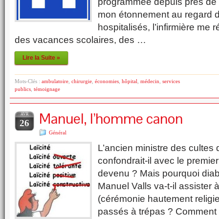
programmée depuis près de 
mon étonnement au regard d
hospitalisés, l’infirmière me 
des vacances scolaires, des …
Lire la Suite »
Mots-Clés :
ambulatoire
,
chirurgie
,
économies
,
hôpital
,
médecin
,
services
publics
,
témoignage
Manuel, l’homme canon
AVR
26
Général
L’ancien ministre des cultes q
confondrait-il avec le premier 
devenu ? Mais pourquoi diable
Manuel Valls va-t-il assister 
(cérémonie hautement religi
passés à trépas ? Comment u