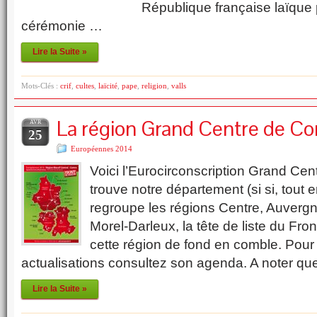
République française laïque p
cérémonie …
Lire la Suite »
Mots-Clés :
crif
,
cultes
,
laïcité
,
pape
,
religion
,
valls
La région Grand Centre de Co
AVR
25
Européennes 2014
Voici l’Eurocirconscription Grand Cen
trouve notre département (si si, tout e
regroupe les régions Centre, Auvergn
Morel-Darleux, la tête de liste du Fr
cette région de fond en comble. Pour 
actualisations consultez son agenda. A noter qu
Lire la Suite »