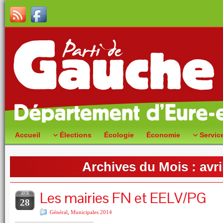
Accueil
Élections
Écologie
Économie
Servic
Archives du Mois :
avri
Les mairies FN et EELV/PG
AVR
28
Général
,
Municipales 2014